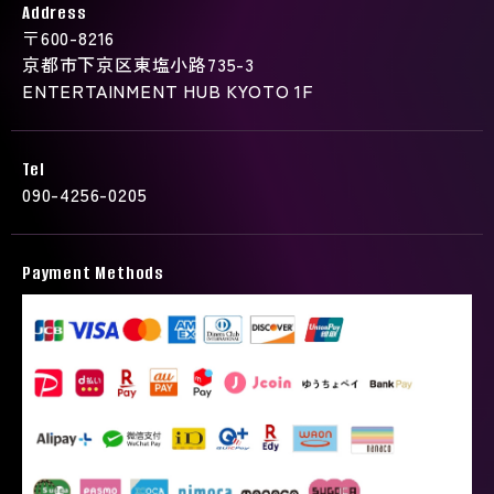
Address
〒600-8216
京都市下京区東塩小路735-3
ENTERTAINMENT HUB KYOTO 1F
Tel
090-4256-0205
Payment Methods