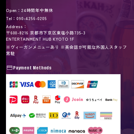
Open：
24時間年中無休
Tel：
090-4256-0205
Address：
〒600-8216 京都市下京区東塩小路735-3
ENTERTAINMENT HUB KYOTO 1F
※ヴィーガンメニューあり ※英会話が可能な外国人スタッフ
常駐
credit_card
Payment Methods