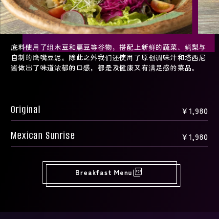
底料使用了组木豆和扁豆等谷物，搭配上新鲜的蔬菜、鳄梨与
自制的鹰嘴豆泥。除此之外我们还使用了原创调味汁和塔西尼
酱做出了味道浓郁的口感，都是及健康又有满足感的菜品。
Original
￥1,980
Mexican Sunrise
￥1,980
picture_as_pdf
Breakfast Menu