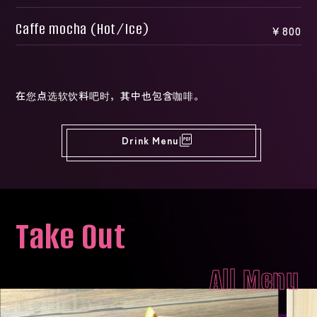
Caffe mocha (Hot/Ice)
￥800
在您点选软饮料吧时，其中也包含咖啡。
picture_as_pdf
Drink Menu
Take Out
All Menu