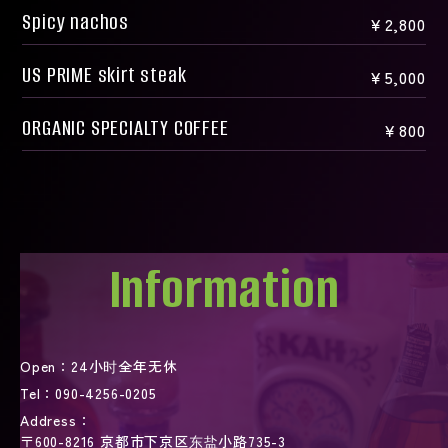
Spicy nachos
￥2,800
US PRIME skirt steak
￥5,000
ORGANIC SPECIALTY COFFEE
￥800
Information
Open：
24小时全年无休
Tel：
090-4256-0205
Address：
〒600-8216 京都市下京区东盐小路735-3