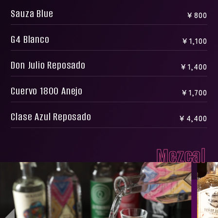
Sauza Blue
￥800
G4 Blanco
￥1,100
Don Julio Reposado
￥1,400
Cuervo 1800 Anejo
￥1,700
Clase Azul Reposado
￥4,400
Mezcal