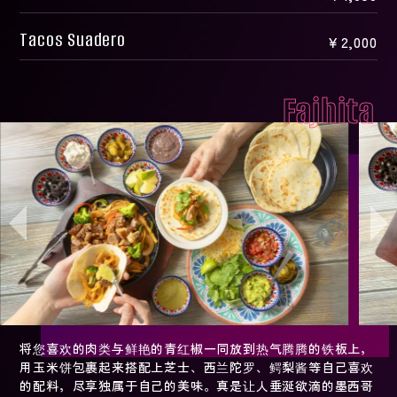
Tacos Suadero
￥2,000
Fajhita
将您喜欢的肉类与鲜艳的青红椒一同放到热气腾腾的铁板上，
用玉米饼包裹起来搭配上芝士、西兰陀罗、鳄梨酱等自己喜欢
的配料，尽享独属于自己的美味。真是让人垂涎欲滴的墨西哥