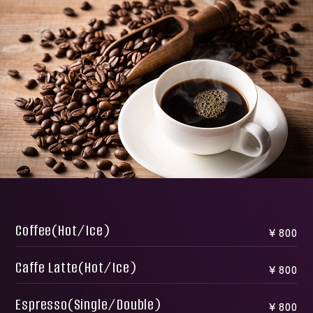
Coffee(Hot/Ice)
￥800
Caffe Latte(Hot/Ice)
￥800
Espresso(Single/Double)
￥800