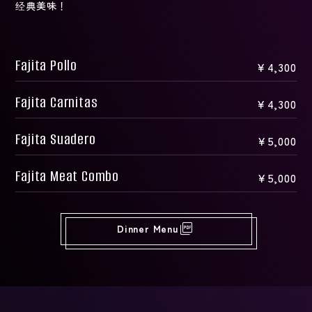
经典美味！
Fajita Pollo
￥4,300
Fajita Carnitas
￥4,300
Fajita Suadero
￥5,000
Fajita Meat Combo
￥5,000
picture_as_pdf
Dinner Menu