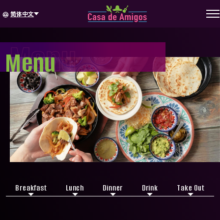
简体中文
language
Menu
Menu
Breakfast
Lunch
Dinner
Drink
Take Out